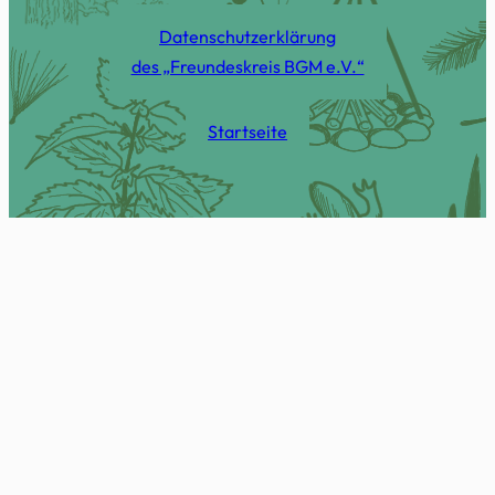
Datenschutzerklärung
des „Freundeskreis BGM e.V.“
Startseite