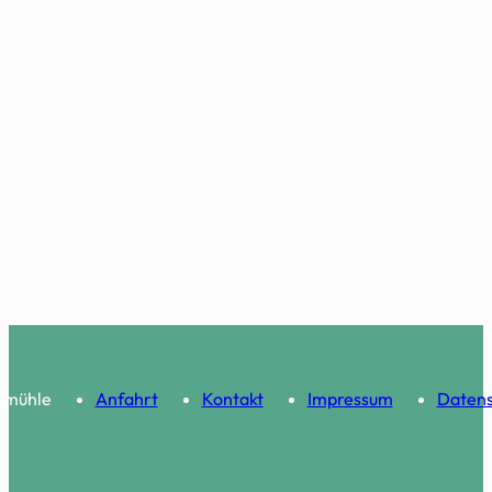
s
nmühle
Anfahrt
Kontakt
Impressum
Datens