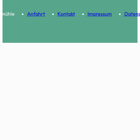
s
nmühle
Anfahrt
Kontakt
Impressum
Datens